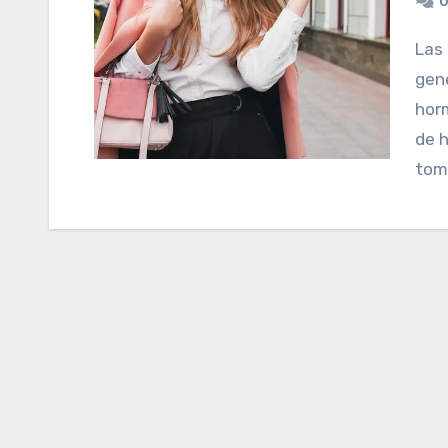
0
Las causas de la pérdida de cabello son múltiples:
gené
horm
de h
tom