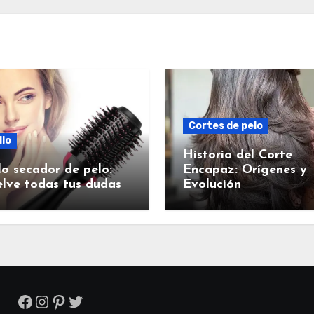
Cortes de pelo
llo
Historia del Corte
lo secador de pelo:
Encapaz: Orígenes y
lve todas tus dudas
Evolución
Facebook
Instagram
Pinterest
Twitter