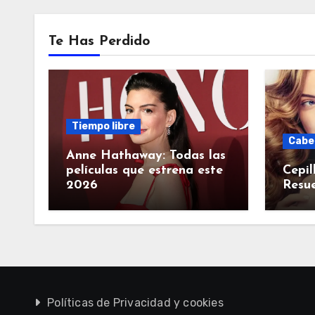
Te Has Perdido
Tiempo libre
Cabe
Anne Hathaway: Todas las
películas que estrena este
Cepil
2026
Resue
Políticas de Privacidad y cookies