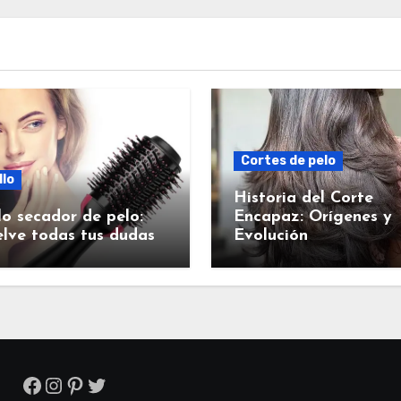
Cortes de pelo
llo
Historia del Corte
lo secador de pelo:
Encapaz: Orígenes y
lve todas tus dudas
Evolución
Facebook
Instagram
Pinterest
Twitter