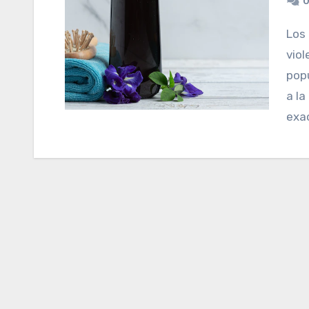
0
Los champús morados, azules o también llamados
viol
popu
a la
exa