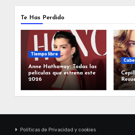
Te Has Perdido
Tiempo libre
Cabe
Anne Hathaway: Todas las
películas que estrena este
Cepil
2026
Resue
Políticas de Privacidad y cookies