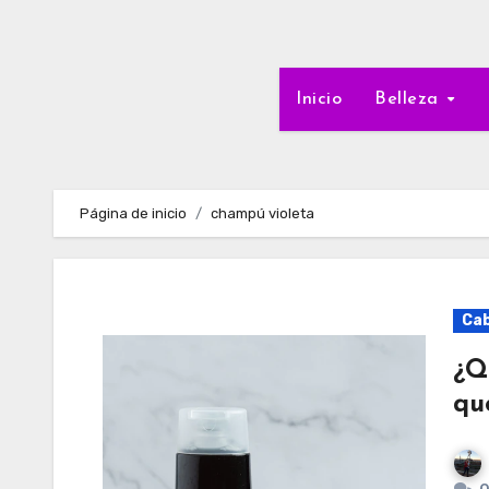
Inicio
Belleza
Página de inicio
champú violeta
Cab
¿Q
qu