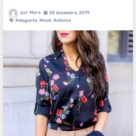
por
Mara
28 diciembre, 2019
#elegante
,
#look
,
#oficina