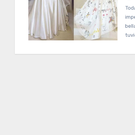
Todas las novias tienen algo en común; quieren lucir
imp
bell
tuv