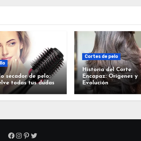
Cortes de pelo
llo
Historia del Corte
lo secador de pelo:
Encapaz: Orígenes y
lve todas tus dudas
Evolución
Facebook
Instagram
Pinterest
Twitter