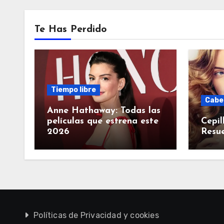
Te Has Perdido
Tiempo libre
Cabe
Anne Hathaway: Todas las
películas que estrena este
Cepil
2026
Resue
Políticas de Privacidad y cookies