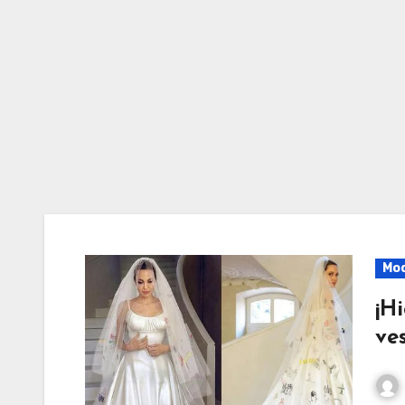
Mo
¡Hi
ve