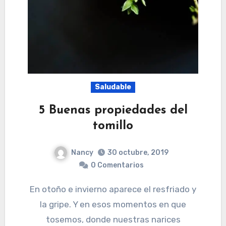
Saludable
5 Buenas propiedades del
tomillo
Nancy
30 octubre, 2019
0 Comentarios
En otoño e invierno aparece el resfriado y
la gripe. Y en esos momentos en que
tosemos, donde nuestras narices