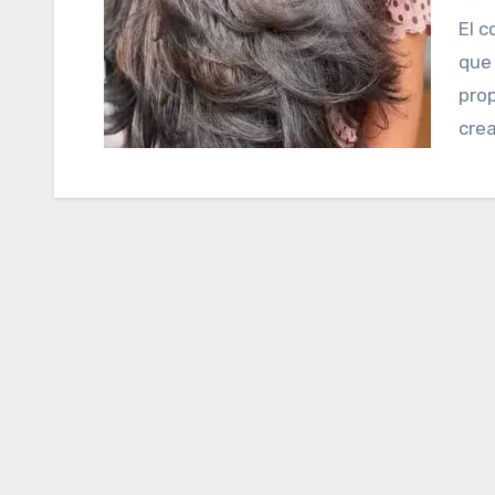
El corte en capaz es un estilo de corte de cabello
que
prop
crea