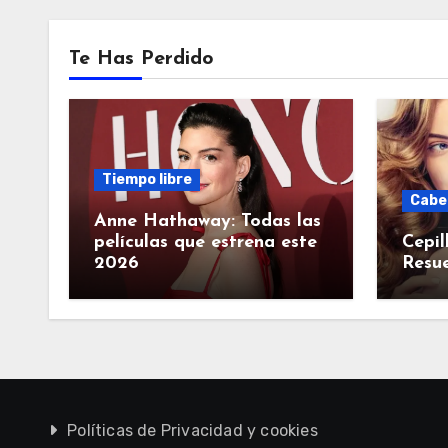
Te Has Perdido
Tiempo libre
Cabe
Anne Hathaway: Todas las
películas que estrena este
Cepil
2026
Resue
Políticas de Privacidad y cookies