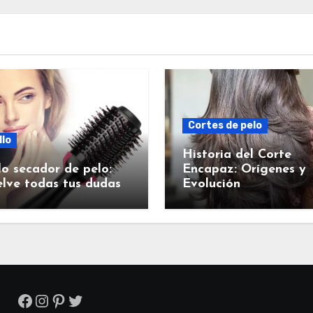
Cortes de pelo
llo
Historia del Corte
lo secador de pelo:
Encapaz: Orígenes y
lve todas tus dudas
Evolución
Facebook
Instagram
Pinterest
Twitter