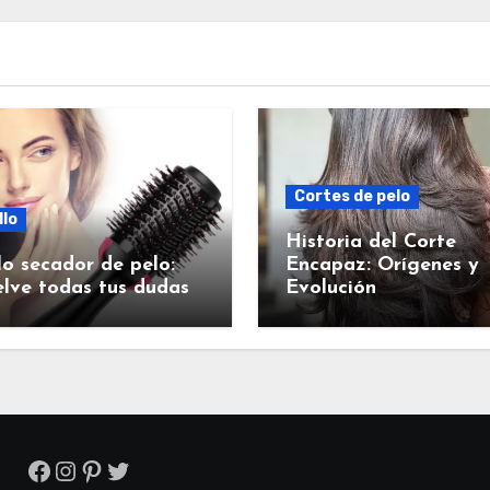
Cortes de pelo
llo
Historia del Corte
lo secador de pelo:
Encapaz: Orígenes y
lve todas tus dudas
Evolución
Facebook
Instagram
Pinterest
Twitter