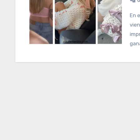
0
En el mundo de la moda, las tendencias van y
vien
imp
gana