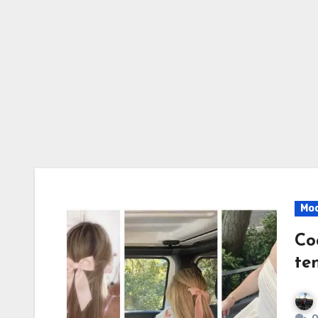
Mo
Co
te