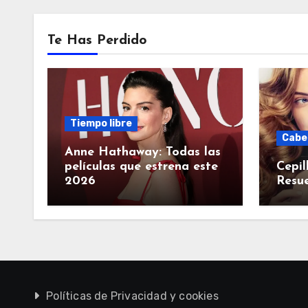
Te Has Perdido
Tiempo libre
Cabe
Anne Hathaway: Todas las
películas que estrena este
Cepil
2026
Resue
Políticas de Privacidad y cookies